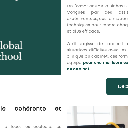
Les formations de la Binhas G
Conçues par des assist
expérimentées, ces formation
techniques pour rendre chaqu
et plus efficace.
Qu'il s'agisse de l’accueil
situations difficiles avec le
clinique au cabinet, ces for
équipe
pour une meilleure ex
au cabinet.
Déco
lle cohérente et
e le logo, les couleurs, les