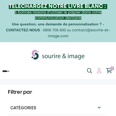
TELECHARGEZ NOTRE LIVRE BLANC :
6 bonnes raisons d'utiliser le papier dans votre
communication dentaire
Une question,
une demande de personnalisation ? -
CONTACTEZ-NOUS
: 0806 706 600 ou
contact@sourire-et-
image.com
0
Basculer
la
navigation
Filtrer par

CATÉGORIES