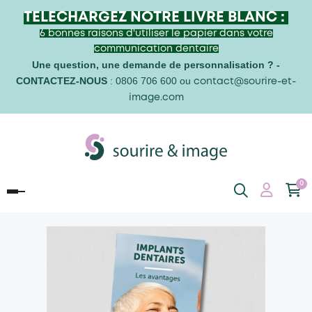
TELECHARGEZ NOTRE LIVRE BLANC :
6 bonnes raisons d'utiliser le papier dans votre
communication dentaire
Une question,
une demande de personnalisation ? -
CONTACTEZ-NOUS
: 0806 706 600 ou
contact@sourire-et-
image.com
0
Basculer
la
navigation